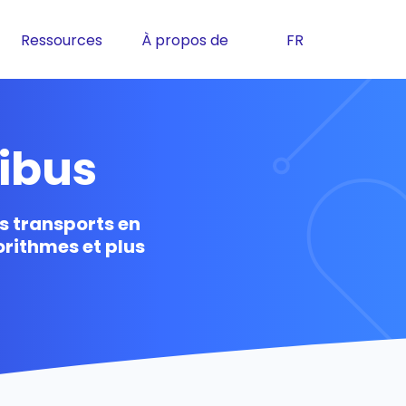
Ressources
À propos de
FR
tibus
es transports en
orithmes et plus