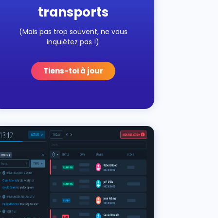
transports
(Mais pas trop souvent, ne vous
inquiétez pas !)
Tiens-toi à jour